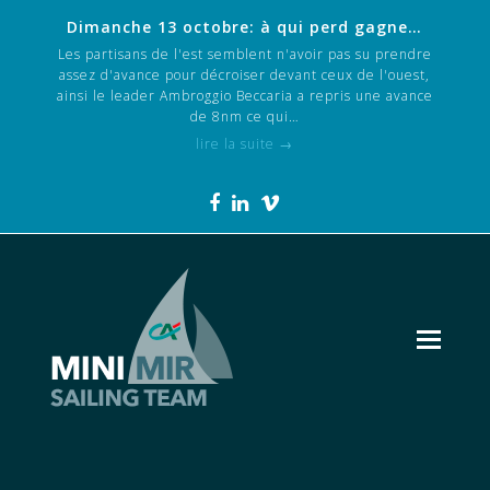
Dimanche 13 octobre: à qui perd gagne…
Les partisans de l'est semblent n'avoir pas su prendre
assez d'avance pour décroiser devant ceux de l'ouest,
ainsi le leader Ambroggio Beccaria a repris une avance
de 8nm ce qui…
lire la suite
→
Facebook
LinkedIn
Vimeo
Ope
Mob
Men