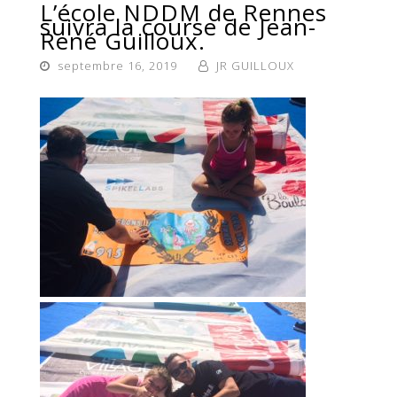
L’école NDDM de Rennes
suivra la course de Jean-
René Guilloux.
septembre 16, 2019
JR GUILLOUX