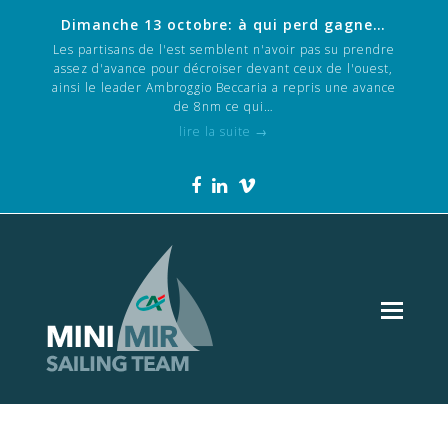
Dimanche 13 octobre: à qui perd gagne…
Les partisans de l'est semblent n'avoir pas su prendre
assez d'avance pour décroiser devant ceux de l'ouest,
ainsi le leader Ambroggio Beccaria a repris une avance
de 8nm ce qui…
lire la suite
→
Facebook
LinkedIn
Vimeo
Ope
Mob
Men